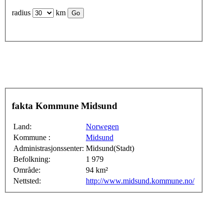
radius
km
fakta Kommune Midsund
Land:
Norwegen
Kommune :
Midsund
Administrasjonssenter:
Midsund(Stadt)
Befolkning:
1 979
Område:
94 km²
Nettsted:
http://www.midsund.kommune.no/