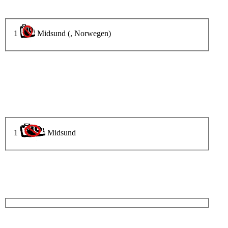
1
Midsund (, Norwegen)
1
Midsund