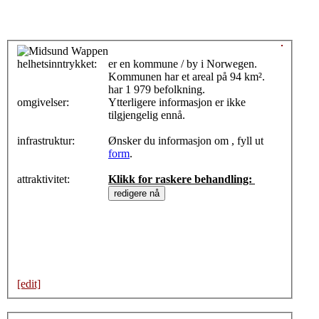
helhetsinntrykket:
0
er en kommune / by i Norwegen.
Kommunen har et areal på 94 km².
har 1 979 befolkning.
omgivelser:
Ytterligere informasjon er ikke
tilgjengelig ennå.
infrastruktur:
Ønsker du informasjon om , fyll ut
form
.
attraktivitet:
Klikk for raskere behandling:
[edit]