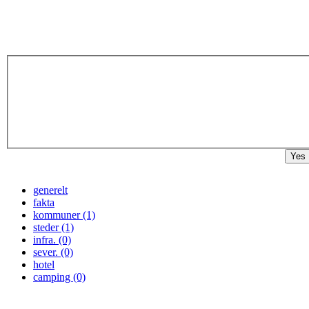
Yes
generelt
fakta
kommuner (1)
steder (1)
infra. (0)
sever. (0)
hotel
camping (0)