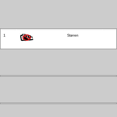
1
Støren