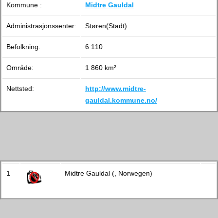
Kommune :
Midtre Gauldal
Administrasjonssenter:
Støren(Stadt)
Befolkning:
6 110
Område:
1 860 km²
Nettsted:
http://www.midtre-
gauldal.kommune.no/
1
Midtre Gauldal (, Norwegen)