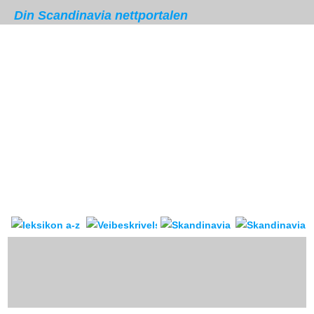
Din Scandinavia nettportalen
Skandinavia leksikon
Veibeskrivelse
forum & reis