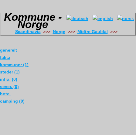
Kommune -
Norge
Scandinavia
>>>
Norge
>>>
Midtre Gauldal
>>>
generelt
fakta
kommuner (1)
steder (1)
infra. (0)
sever. (0)
hotel
camping (0)