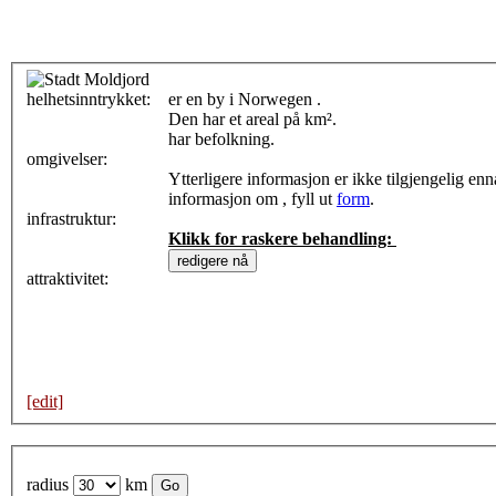
Moldjord
helhetsinntrykket:
0
er en by i Norwegen .
Den har et areal på km².
har befolkning.
omgivelser:
Ytterligere informasjon er ikke tilgjengelig en
informasjon om , fyll ut
form
.
infrastruktur:
Klikk for raskere behandling:
attraktivitet:
[edit]
radius
km