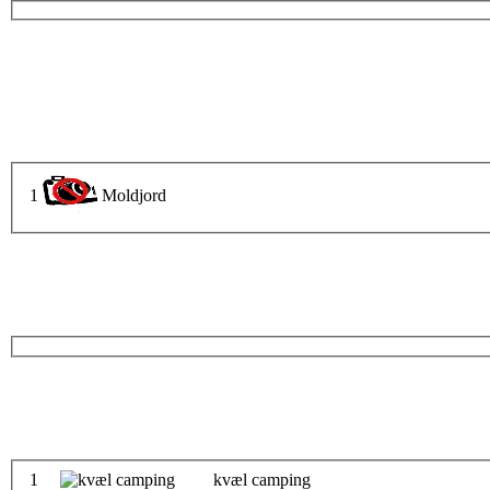
1
Moldjord
1
kvæl camping