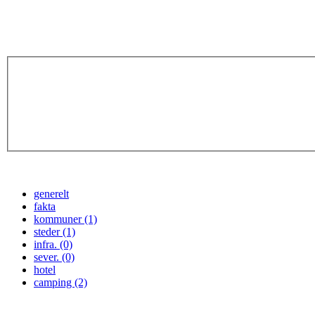
generelt
fakta
kommuner (1)
steder (1)
infra. (0)
sever. (0)
hotel
camping (2)