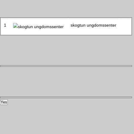
1
skogtun ungdomssenter
Yes