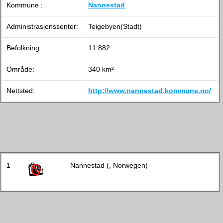
Kommune :
Nannestad
Administrasjonssenter:
Teigebyen(Stadt)
Befolkning:
11 882
Område:
340 km²
Nettsted:
http://www.nannestad.kommune.no/
1
Nannestad (, Norwegen)