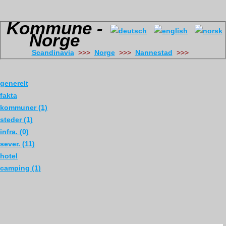
Kommune -
Norge
Scandinavia
>>>
Norge
>>>
Nannestad
>>>
generelt
fakta
kommuner (1)
steder (1)
infra. (0)
sever. (11)
hotel
camping (1)