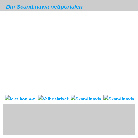
Din Scandinavia nettportalen
Skandinavia leksikon
Veibeskrivelse
forum & reis