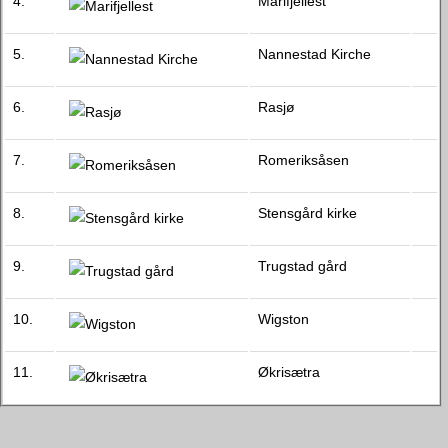
4.
Marifjellest
5.
Nannestad Kirche
6.
Rasjø
7.
Romeriksåsen
8.
Stensgård kirke
9.
Trugstad gård
10.
Wigston
11.
Økrisætra