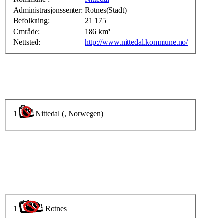
Administrasjonssenter:
Rotnes(Stadt)
Befolkning:
21 175
Område:
186 km²
Nettsted:
http://www.nittedal.kommune.no/
1
Nittedal (, Norwegen)
1
Rotnes