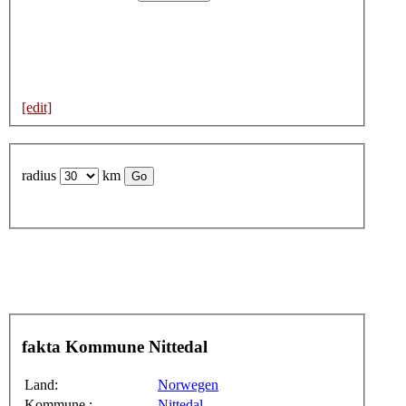
[edit]
radius
km
fakta Kommune Nittedal
Land:
Norwegen
Kommune :
Nittedal