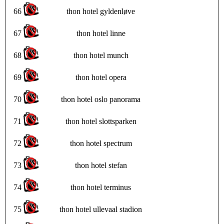
66
thon hotel gyldenløve
67
thon hotel linne
68
thon hotel munch
69
thon hotel opera
70
thon hotel oslo panorama
71
thon hotel slottsparken
72
thon hotel spectrum
73
thon hotel stefan
74
thon hotel terminus
75
thon hotel ullevaal stadion