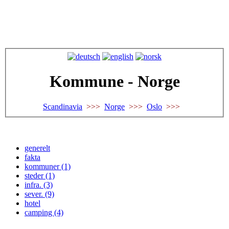
Kommune - Norge
Scandinavia
>>>
Norge
>>>
Oslo
>>>
generelt
fakta
kommuner (1)
steder (1)
infra. (3)
sever. (9)
hotel
camping (4)