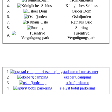
3.
Holmenkollen
4.
Königliches Schloss
5.
Osloer Dom
6.
Oslofjorden
7.
Rathaus Oslo
8.
Storting
Tusenfryd
9.
Vergnügungspark
1
bogstad camp i turistsenter
2
ekeberg camping
3
oslo fjordcamp
4
sjølyst bobil parkering