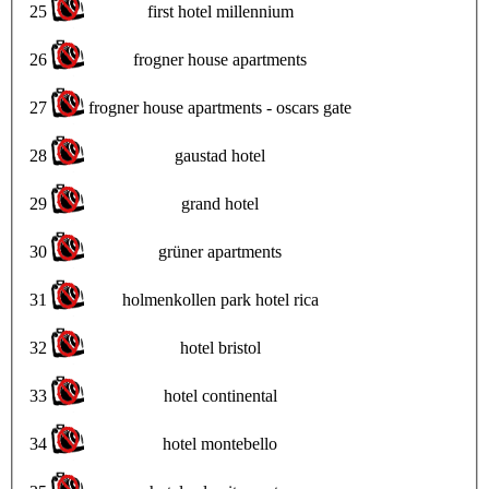
25
first hotel millennium
26
frogner house apartments
27
frogner house apartments - oscars gate
28
gaustad hotel
29
grand hotel
30
grüner apartments
31
holmenkollen park hotel rica
32
hotel bristol
33
hotel continental
34
hotel montebello