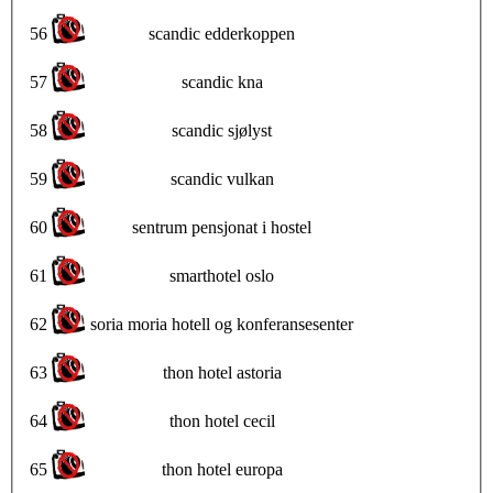
56
scandic edderkoppen
57
scandic kna
58
scandic sjølyst
59
scandic vulkan
60
sentrum pensjonat i hostel
61
smarthotel oslo
62
soria moria hotell og konferansesenter
63
thon hotel astoria
64
thon hotel cecil
65
thon hotel europa