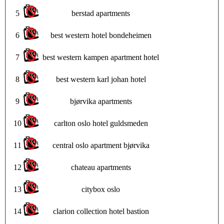
5
berstad apartments
6
best western hotel bondeheimen
7
best western kampen apartment hotel
8
best western karl johan hotel
9
bjørvika apartments
10
carlton oslo hotel guldsmeden
11
central oslo apartment bjørvika
12
chateau apartments
13
citybox oslo
14
clarion collection hotel bastion