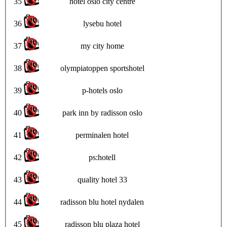
35
hotel oslo city centre
36
lysebu hotel
37
my city home
38
olympiatoppen sportshotel
39
p-hotels oslo
40
park inn by radisson oslo
41
perminalen hotel
42
ps:hotell
43
quality hotel 33
44
radisson blu hotel nydalen
45
radisson blu plaza hotel