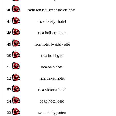
46
radisson blu scandinavia hotel
47
rica helsfyr hotel
48
rica holberg hotel
49
rica hotel bygdøy allè
50
rica hotel g20
51
rica oslo hotel
52
rica travel hotel
53
rica victoria hotel
54
saga hotel oslo
55
scandic byporten