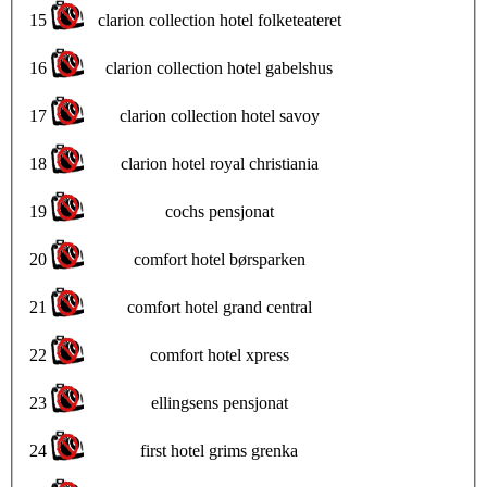
15
clarion collection hotel folketeateret
16
clarion collection hotel gabelshus
17
clarion collection hotel savoy
18
clarion hotel royal christiania
19
cochs pensjonat
20
comfort hotel børsparken
21
comfort hotel grand central
22
comfort hotel xpress
23
ellingsens pensjonat
24
first hotel grims grenka