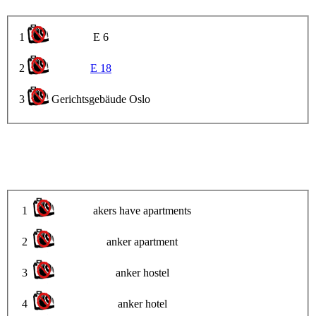
1
E 6
2
E 18
3
Gerichtsgebäude Oslo
1
akers have apartments
2
anker apartment
3
anker hostel
4
anker hotel