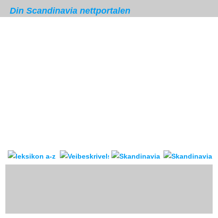
Din Scandinavia nettportalen
Skandinavia leksikon
Veibeskrivelse
forum & reis