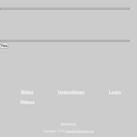
Yes
Bilder
Unterstützen
Login
Videos
Impressum
Copyright 2016
visitskandinavien.de