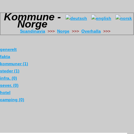
Kommune -
Norge
Scandinavia
>>>
Norge
>>>
Overhalla
>>>
generelt
fakta
kommuner (1)
steder (1)
infra. (0)
sever. (0)
hotel
camping (0)