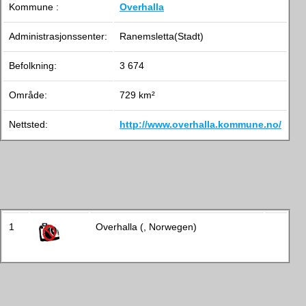
Kommune :
Overhalla
Administrasjonssenter:
Ranemsletta(Stadt)
Befolkning:
3 674
Område:
729 km²
Nettsted:
http://www.overhalla.kommune.no/
1
Overhalla (, Norwegen)