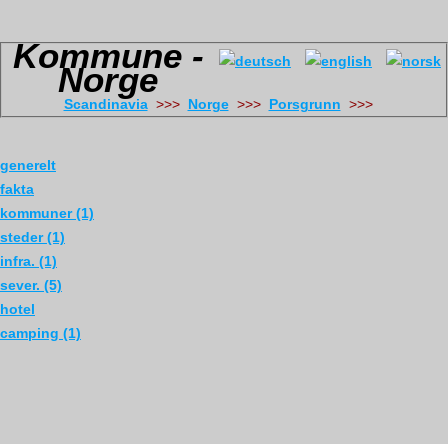
Kommune -
Norge
Scandinavia
>>>
Norge
>>>
Porsgrunn
>>>
generelt
fakta
kommuner (1)
steder (1)
infra. (1)
sever. (5)
hotel
camping (1)