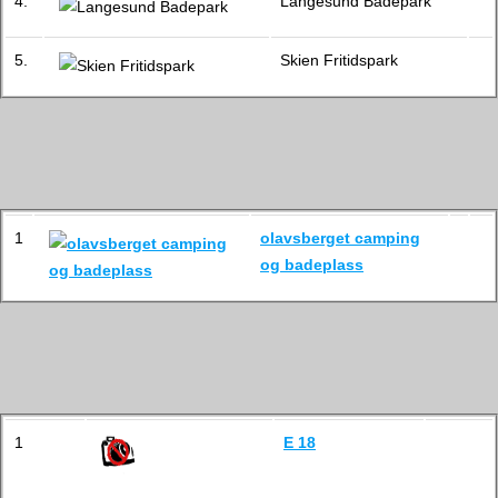
4.
Langesund Badepark
5.
Skien Fritidspark
1
olavsberget camping
og badeplass
1
E 18