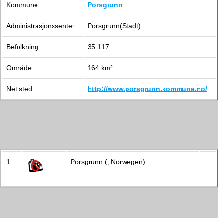
Kommune :
Porsgrunn
Administrasjonssenter:
Porsgrunn(Stadt)
Befolkning:
35 117
Område:
164 km²
Nettsted:
http://www.porsgrunn.kommune.no/
1
Porsgrunn (, Norwegen)