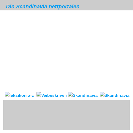
Din Scandinavia nettportalen
Skandinavia leksikon
Veibeskrivelse
forum & reis