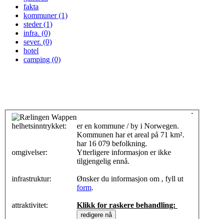
fakta
kommuner (1)
steder (1)
infra. (0)
sever. (0)
hotel
camping (0)
helhetsinntrykket:
0
er en kommune / by i Norwegen.
Kommunen har et areal på 71 km².
har 16 079 befolkning.
omgivelser:
Ytterligere informasjon er ikke
tilgjengelig ennå.
infrastruktur:
Ønsker du informasjon om , fyll ut
form
.
attraktivitet:
Klikk for raskere behandling: