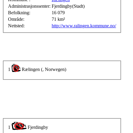
Administrasjonssenter:
Fjerdingby(Stadt)
Befolkning:
16 079
Område:
71 km²
Nettsted:
http://www.ralingen.kommune.no/
1
Rælingen (, Norwegen)
1
Fjerdingby