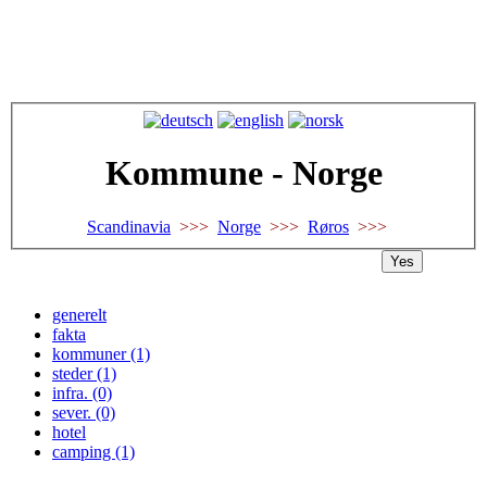
Kommune - Norge
Scandinavia
>>>
Norge
>>>
Røros
>>>
Yes
generelt
fakta
kommuner (1)
steder (1)
infra. (0)
sever. (0)
hotel
camping (1)