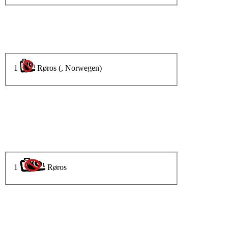
1
Røros (, Norwegen)
1
Røros