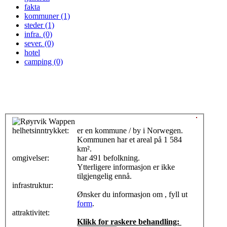
fakta
kommuner (1)
steder (1)
infra. (0)
sever. (0)
hotel
camping (0)
helhetsinntrykket:
0
er en kommune / by i Norwegen.
Kommunen har et areal på 1 584
km².
omgivelser:
har 491 befolkning.
Ytterligere informasjon er ikke
tilgjengelig ennå.
infrastruktur:
Ønsker du informasjon om , fyll ut
form
.
attraktivitet:
Klikk for raskere behandling: