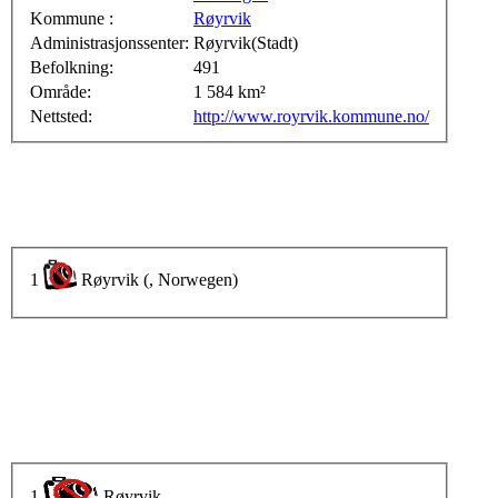
Kommune :
Røyrvik
Administrasjonssenter:
Røyrvik(Stadt)
Befolkning:
491
Område:
1 584 km²
Nettsted:
http://www.royrvik.kommune.no/
1
Røyrvik (, Norwegen)
1
Røyrvik