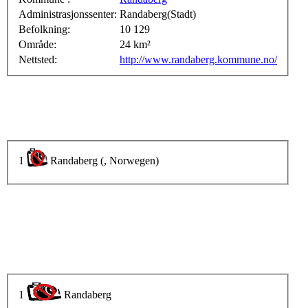
Administrasjonssenter:
Randaberg(Stadt)
Befolkning:
10 129
Område:
24 km²
Nettsted:
http://www.randaberg.kommune.no/
1
Randaberg (, Norwegen)
1
Randaberg