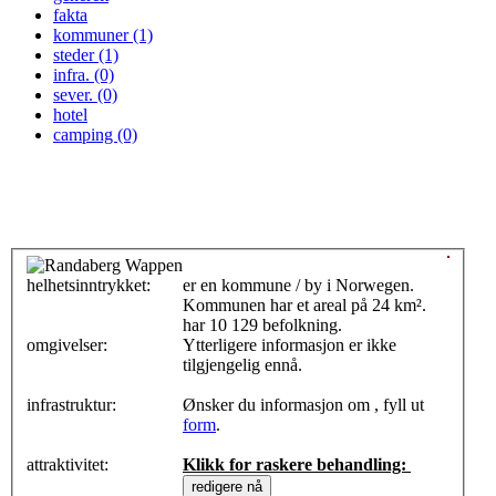
fakta
kommuner (1)
steder (1)
infra. (0)
sever. (0)
hotel
camping (0)
helhetsinntrykket:
0
er en kommune / by i Norwegen.
Kommunen har et areal på 24 km².
har 10 129 befolkning.
omgivelser:
Ytterligere informasjon er ikke
tilgjengelig ennå.
infrastruktur:
Ønsker du informasjon om , fyll ut
form
.
attraktivitet:
Klikk for raskere behandling: