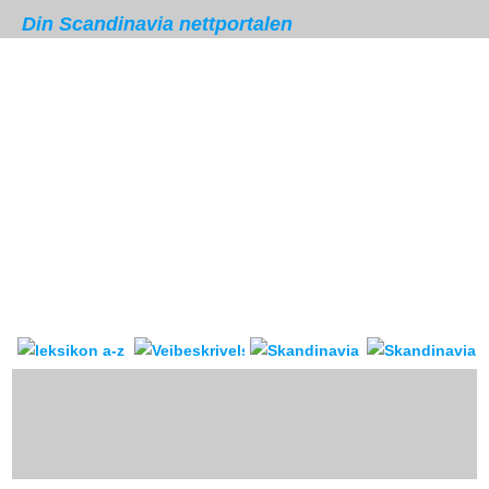
Din Scandinavia nettportalen
Skandinavia leksikon
Veibeskrivelse
forum & reis