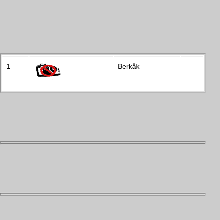
1
Berkåk