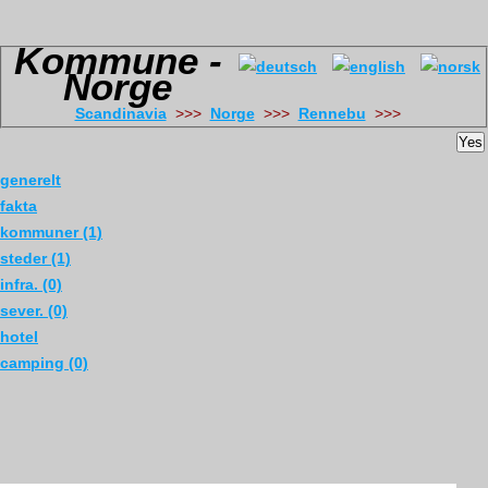
Kommune -
Norge
Scandinavia
>>>
Norge
>>>
Rennebu
>>>
Yes
generelt
fakta
kommuner (1)
steder (1)
infra. (0)
sever. (0)
hotel
camping (0)