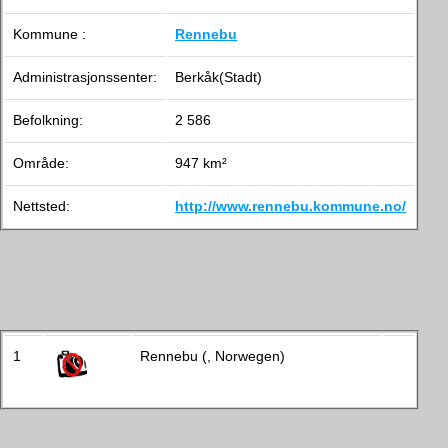
Kommune :
Rennebu
Administrasjonssenter:
Berkåk(Stadt)
Befolkning:
2 586
Område:
947 km²
Nettsted:
http://www.rennebu.kommune.no/
1
Rennebu (, Norwegen)