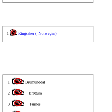
1
Ringsaker (, Norwegen)
1
Brumunddal
2
Brøttum
3
Furnes