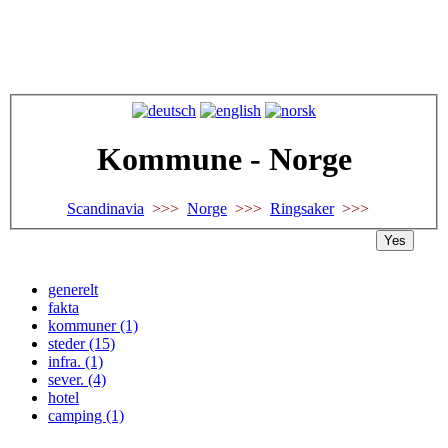
Kommune - Norge
Scandinavia
>>>
Norge
>>>
Ringsaker
>>>
Yes
generelt
fakta
kommuner (1)
steder (15)
infra. (1)
sever. (4)
hotel
camping (1)