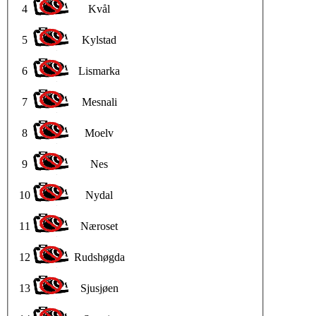
4
Kvål
5
Kylstad
6
Lismarka
7
Mesnali
8
Moelv
9
Nes
10
Nydal
11
Næroset
12
Rudshøgda
13
Sjusjøen