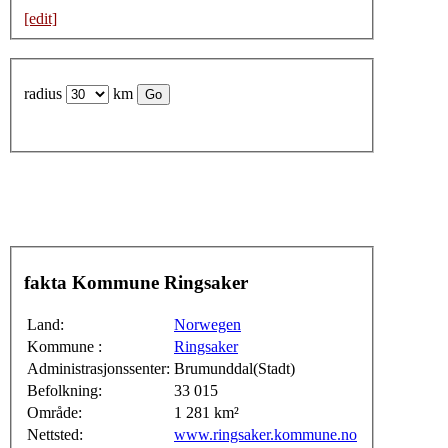
[edit]
radius
km
fakta Kommune Ringsaker
Land:
Norwegen
Kommune :
Ringsaker
Administrasjonssenter:
Brumunddal(Stadt)
Befolkning:
33 015
Område:
1 281 km²
Nettsted:
www.ringsaker.kommune.no