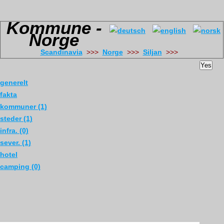
Kommune -
Norge
Scandinavia
>>>
Norge
>>>
Siljan
>>>
Yes
generelt
fakta
kommuner (1)
steder (1)
infra. (0)
sever. (1)
hotel
camping (0)