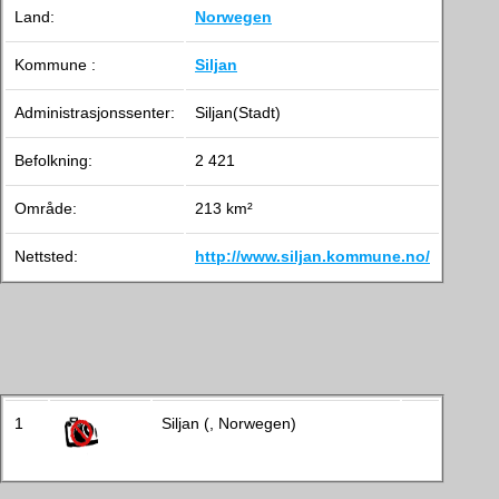
Land:
Norwegen
Kommune :
Siljan
Administrasjonssenter:
Siljan(Stadt)
Befolkning:
2 421
Område:
213 km²
Nettsted:
http://www.siljan.kommune.no/
1
Siljan (, Norwegen)