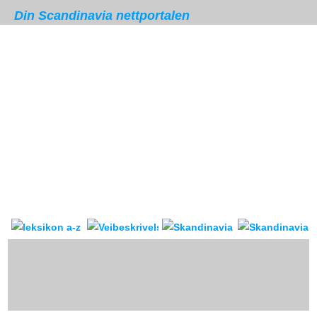
Din Scandinavia nettportalen
Skandinavia leksikon
Veibeskrivelse
forum & reis