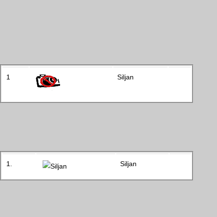
1
Siljan
1.
Siljan