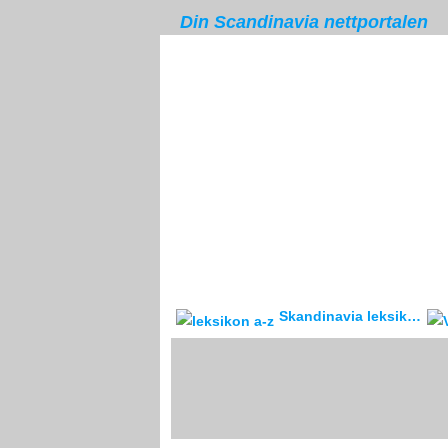
Din Scandinavia nettportalen
Skandinavia leksikon