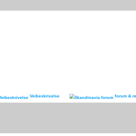
Veibeskrivelse
forum & reisebr