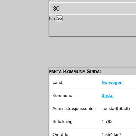
km
fakta Kommune Sirdal
Land:
Norwegen
Kommune :
Sirdal
Administrasjonssenter:
Tonstad(Stadt)
Befolkning:
1 793
Område:
1 554 km²