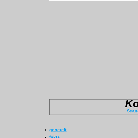
Scan
generelt
fakta