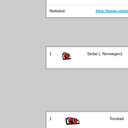
Nettsted:
http://www.sird
1
Sirdal (, Norwegen)
1
Tonstad