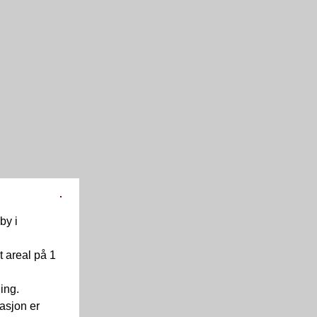
by i
 areal på 1
ning.
masjon er