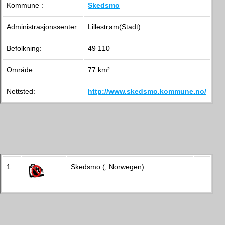
Kommune :
Skedsmo
Administrasjonssenter:
Lillestrøm(Stadt)
Befolkning:
49 110
Område:
77 km²
Nettsted:
http://www.skedsmo.kommune.no/
1
Skedsmo (, Norwegen)