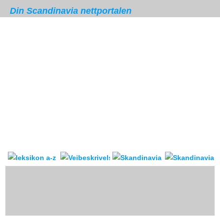
Din Scandinavia nettportalen
Skandinavia leksikon
Veibeskrivelse
forum & reis