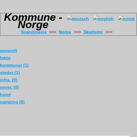
Kommune -
Norge
Scandinavia
>>>
Norge
>>>
Skedsmo
>>>
generelt
fakta
kommuner (1)
steder (1)
infra. (0)
sever. (0)
hotel
camping (0)