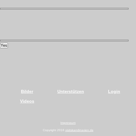
Yes
Bilder
Unterstützen
Login
Videos
Impressum
Copyright 2016
visitskandinavien.de