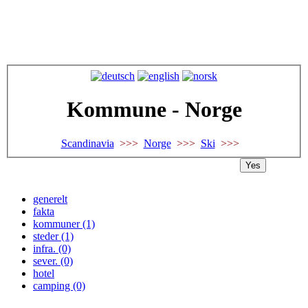
Kommune - Norge
Scandinavia
>>>
Norge
>>>
Ski
>>>
Yes
generelt
fakta
kommuner (1)
steder (1)
infra. (0)
sever. (0)
hotel
camping (0)