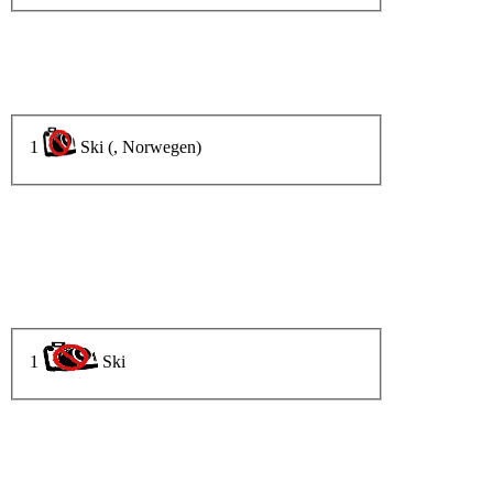
1
Ski (, Norwegen)
1
Ski