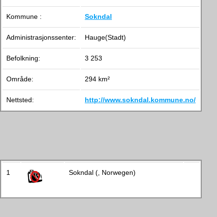
Kommune :
Sokndal
Administrasjonssenter:
Hauge(Stadt)
Befolkning:
3 253
Område:
294 km²
Nettsted:
http://www.sokndal.kommune.no/
1
Sokndal (, Norwegen)