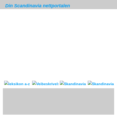
Din Scandinavia nettportalen
Skandinavia leksikon
Veibeskrivelse
forum & reis