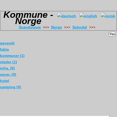
Kommune -
Norge
Scandinavia
>>>
Norge
>>>
Sokndal
>>>
Yes
generelt
fakta
kommuner (1)
steder (1)
infra. (0)
sever. (0)
hotel
camping (0)