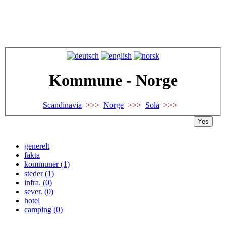
Kommune - Norge
Scandinavia
>>>
Norge
>>>
Sola
>>>
Yes
generelt
fakta
kommuner (1)
steder (1)
infra. (0)
sever. (0)
hotel
camping (0)