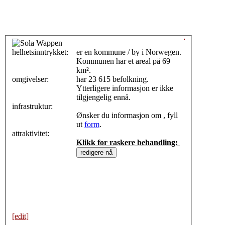
helhetsinntrykket:
0
er en kommune / by i Norwegen.
Kommunen har et areal på 69
km².
omgivelser:
har 23 615 befolkning.
Ytterligere informasjon er ikke
tilgjengelig ennå.
infrastruktur:
Ønsker du informasjon om , fyll
ut
form
.
attraktivitet:
Klikk for raskere behandling:
[edit]