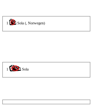
1
Sola (, Norwegen)
1
Sola