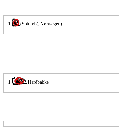
1
Solund (, Norwegen)
1
Hardbakke