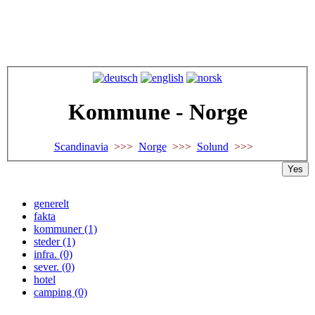
Kommune - Norge
Scandinavia
>>>
Norge
>>>
Solund
>>>
Yes
generelt
fakta
kommuner (1)
steder (1)
infra. (0)
sever. (0)
hotel
camping (0)