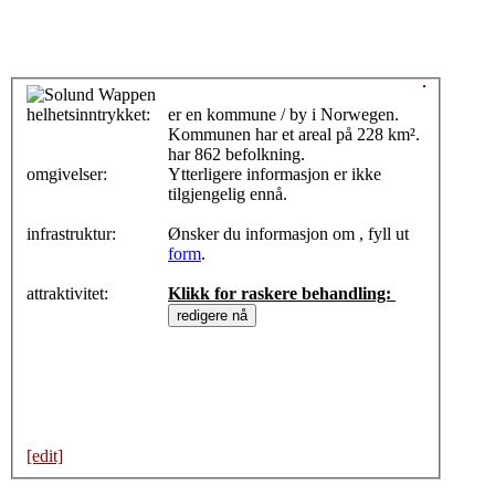
helhetsinntrykket:
0
er en kommune / by i Norwegen.
Kommunen har et areal på 228 km².
har 862 befolkning.
omgivelser:
Ytterligere informasjon er ikke
tilgjengelig ennå.
infrastruktur:
Ønsker du informasjon om , fyll ut
form
.
attraktivitet:
Klikk for raskere behandling:
[edit]