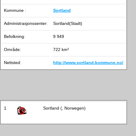
Kommune :
Sortland
Administrasjonssenter:
Sortland(Stadt)
Befolkning:
9 949
Område:
722 km²
Nettsted:
http://www.sortland.kommune.no/
1
Sortland (, Norwegen)