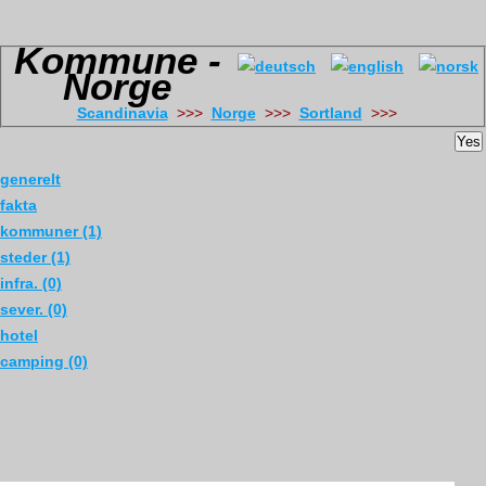
Kommune -
Norge
Scandinavia
>>>
Norge
>>>
Sortland
>>>
Yes
generelt
fakta
kommuner (1)
steder (1)
infra. (0)
sever. (0)
hotel
camping (0)