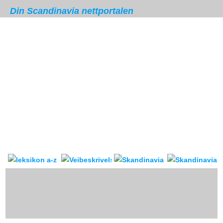
Din Scandinavia nettportalen
Skandinavia leksikon
Veibeskrivelse
forum & reis