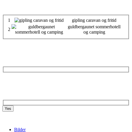
1
gipling caravan og fritid
guldbergaunet sommerhotell
2
og camping
Yes
Bilder