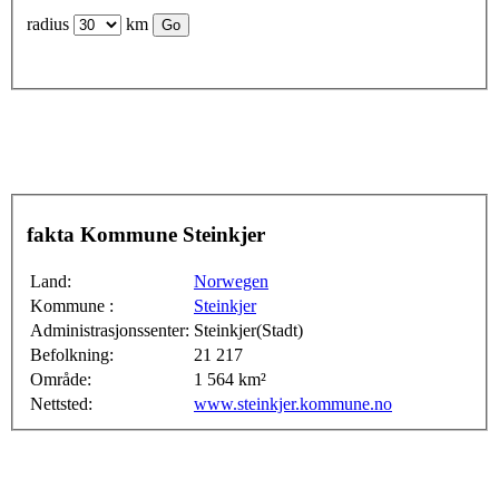
radius
km
fakta Kommune Steinkjer
Land:
Norwegen
Kommune :
Steinkjer
Administrasjonssenter:
Steinkjer(Stadt)
Befolkning:
21 217
Område:
1 564 km²
Nettsted:
www.steinkjer.kommune.no