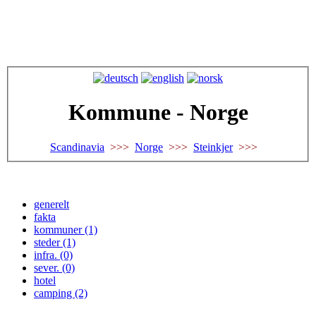
Kommune - Norge
Scandinavia
>>>
Norge
>>>
Steinkjer
>>>
generelt
fakta
kommuner (1)
steder (1)
infra. (0)
sever. (0)
hotel
camping (2)