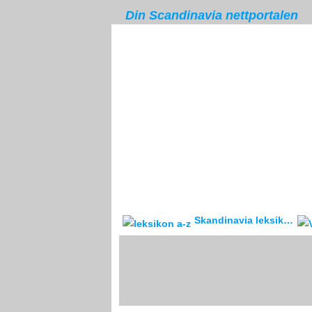
Din Scandinavia nettportalen
Skandinavia leksikon