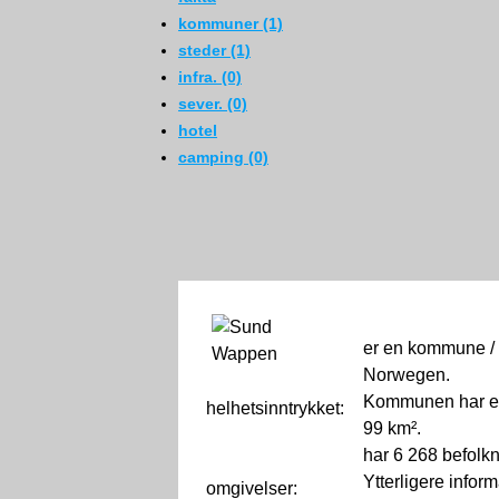
kommuner (1)
steder (1)
infra. (0)
sever. (0)
hotel
camping (0)
er en kommune / 
Norwegen.
Kommunen har et
helhetsinntrykket:
0
99 km².
har 6 268 befolk
Ytterligere infor
omgivelser: