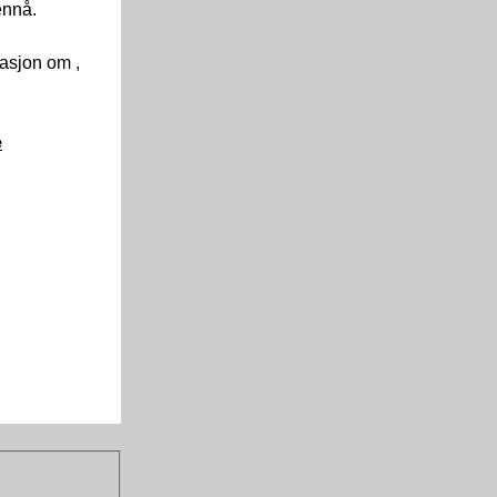
 ennå.
asjon om ,
e