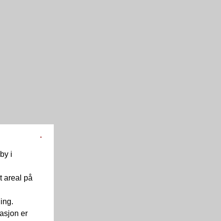
by i
 areal på
ning.
masjon er