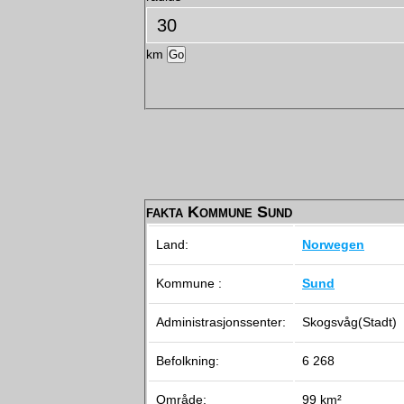
km
fakta Kommune Sund
Land:
Norwegen
Kommune :
Sund
Administrasjonssenter:
Skogsvåg(Stadt)
Befolkning:
6 268
Område:
99 km²