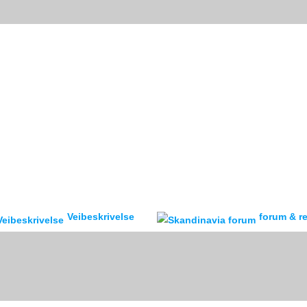
Veibeskrivelse
forum & reisebr