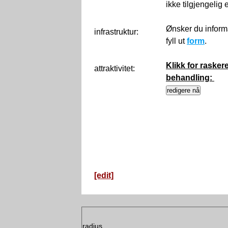
ikke tilgjengelig
Ønsker du inform
infrastruktur:
fyll ut
form
.
Klikk for rasker
attraktivitet:
behandling:
[edit]
radius