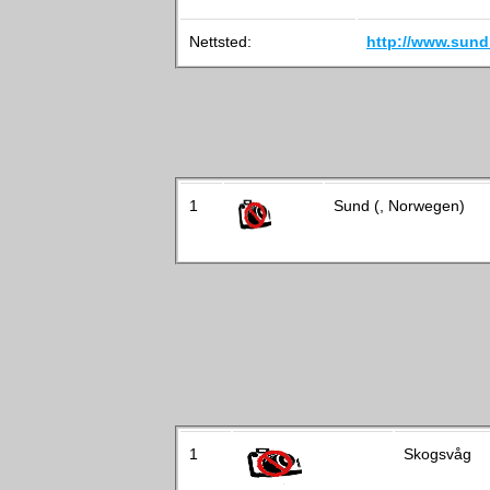
Nettsted:
http://www.sun
1
Sund (, Norwegen)
1
Skogsvåg