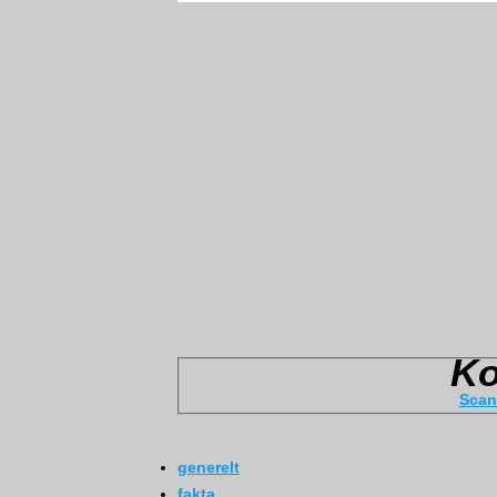
Scan
generelt
fakta