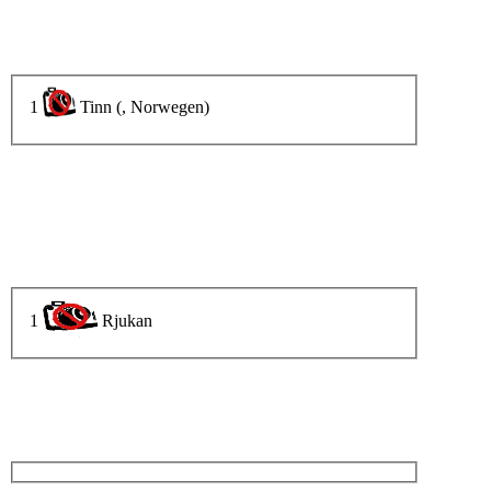
1
Tinn (, Norwegen)
1
Rjukan