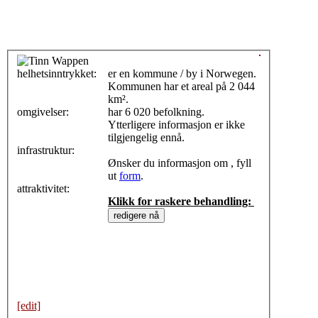
helhetsinntrykket:
0
er en kommune / by i Norwegen.
Kommunen har et areal på 2 044
km².
omgivelser:
har 6 020 befolkning.
Ytterligere informasjon er ikke
tilgjengelig ennå.
infrastruktur:
Ønsker du informasjon om , fyll
ut
form
.
attraktivitet:
Klikk for raskere behandling:
[edit]