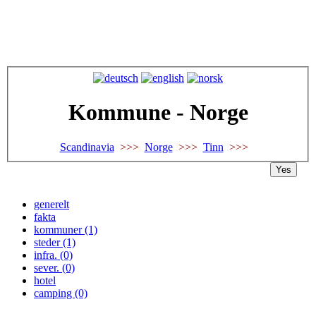
Kommune - Norge
Scandinavia
>>>
Norge
>>>
Tinn
>>>
Yes
generelt
fakta
kommuner (1)
steder (1)
infra. (0)
sever. (0)
hotel
camping (0)