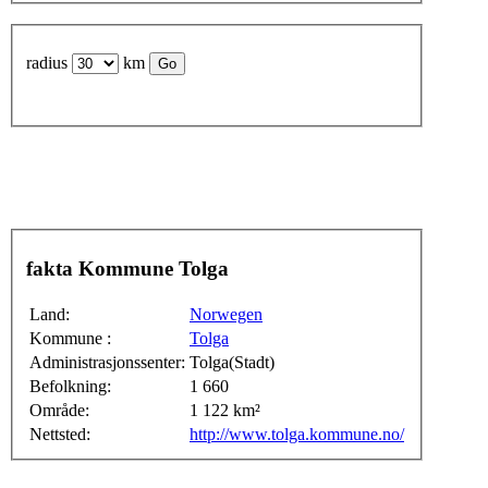
radius
km
fakta Kommune Tolga
Land:
Norwegen
Kommune :
Tolga
Administrasjonssenter:
Tolga(Stadt)
Befolkning:
1 660
Område:
1 122 km²
Nettsted:
http://www.tolga.kommune.no/