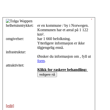
helhetsinntrykket:
0
er en kommune / by i Norwegen.
Kommunen har et areal på 1 122
km².
omgivelser:
har 1 660 befolkning.
Ytterligere informasjon er ikke
tilgjengelig ennå.
infrastruktur:
Ønsker du informasjon om , fyll ut
form
.
attraktivitet:
Klikk for raskere behandling:
[edit]