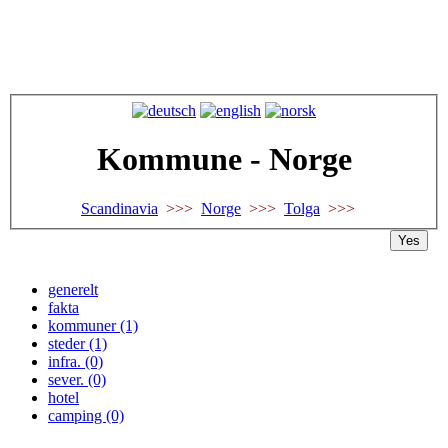
Kommune - Norge
Scandinavia
>>>
Norge
>>>
Tolga
>>>
Yes
generelt
fakta
kommuner (1)
steder (1)
infra. (0)
sever. (0)
hotel
camping (0)