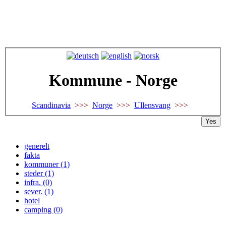
Kommune - Norge
Scandinavia
>>>
Norge
>>>
Ullensvang
>>>
Yes
generelt
fakta
kommuner (1)
steder (1)
infra. (0)
sever. (1)
hotel
camping (0)