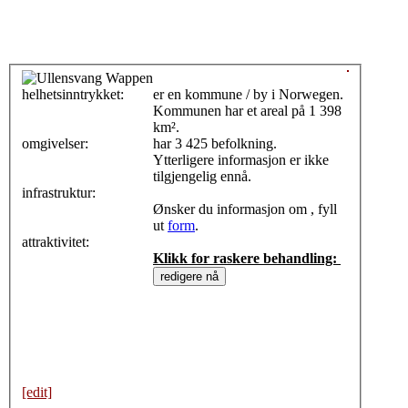
helhetsinntrykket:
0
er en kommune / by i Norwegen.
Kommunen har et areal på 1 398
km².
omgivelser:
har 3 425 befolkning.
Ytterligere informasjon er ikke
tilgjengelig ennå.
infrastruktur:
Ønsker du informasjon om , fyll
ut
form
.
attraktivitet:
Klikk for raskere behandling:
[edit]