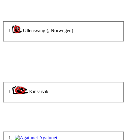
1
Ullensvang (, Norwegen)
1
Kinsarvik
1.
Agatunet