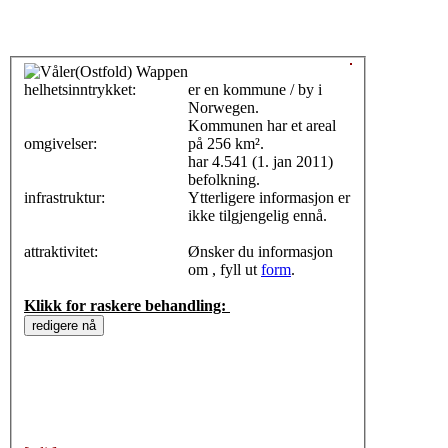
helhetsinntrykket:
0
er en kommune / by i
Norwegen.
Kommunen har et areal
omgivelser:
på 256 km².
har 4.541 (1. jan 2011)
befolkning.
infrastruktur:
Ytterligere informasjon er
ikke tilgjengelig ennå.
attraktivitet:
Ønsker du informasjon
om , fyll ut
form
.
Klikk for raskere behandling: