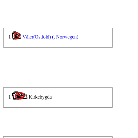
1
Våler(Ostfold) (, Norwegen)
1
Kirkebygda