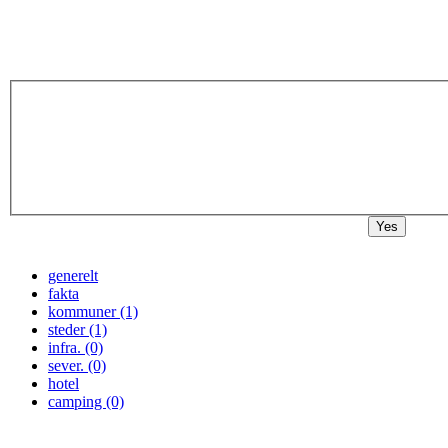
Yes
generelt
fakta
kommuner (1)
steder (1)
infra. (0)
sever. (0)
hotel
camping (0)