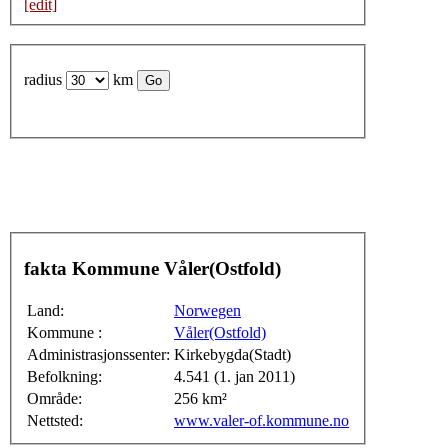
[edit]
radius
km
fakta Kommune Våler(Ostfold)
Land:
Norwegen
Kommune :
Våler(Ostfold)
Administrasjonssenter:
Kirkebygda(Stadt)
Befolkning:
4.541 (1. jan 2011)
Område:
256 km²
Nettsted:
www.valer-of.kommune.no