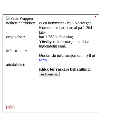
helhetsinntrykket:
0
er en kommune / by i Norwegen.
Kommunen har et areal på 1 264
km².
omgivelser:
har 1 268 befolkning.
Ytterligere informasjon er ikke
tilgjengelig ennå.
infrastruktur:
Ønsker du informasjon om , fyll ut
form
.
attraktivitet:
Klikk for raskere behandling:
[edit]