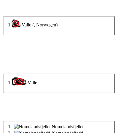
1
Valle (, Norwegen)
1
Valle
1.
Nomelandsfjellet