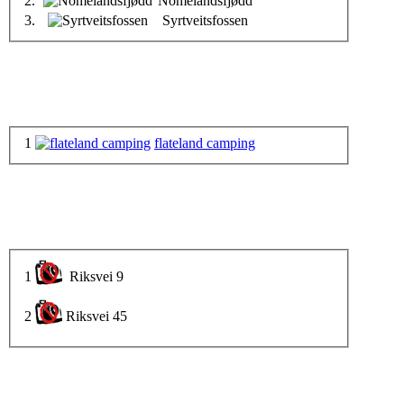
2.
Nomelandsfjødd
3.
Syrtveitsfossen
1
flateland camping
1
Riksvei 9
2
Riksvei 45