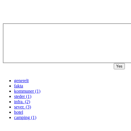
Yes
generelt
fakta
kommuner (1)
steder (1)
infra. (2)
sever. (3)
hotel
camping (1)