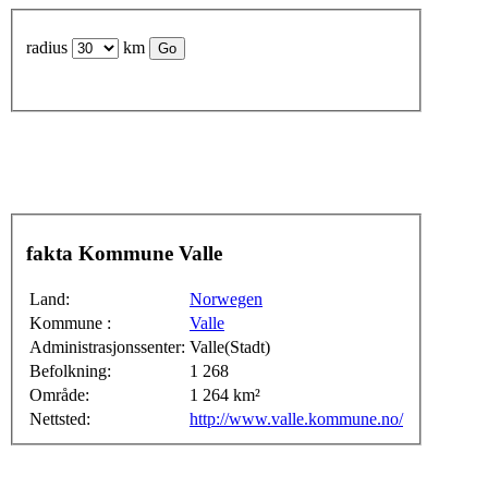
radius
km
fakta Kommune Valle
Land:
Norwegen
Kommune :
Valle
Administrasjonssenter:
Valle(Stadt)
Befolkning:
1 268
Område:
1 264 km²
Nettsted:
http://www.valle.kommune.no/