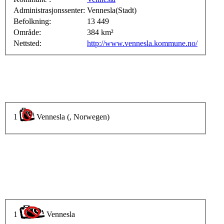
Administrasjonssenter:
Vennesla(Stadt)
Befolkning:
13 449
Område:
384 km²
Nettsted:
http://www.vennesla.kommune.no/
1
Vennesla (, Norwegen)
1
Vennesla