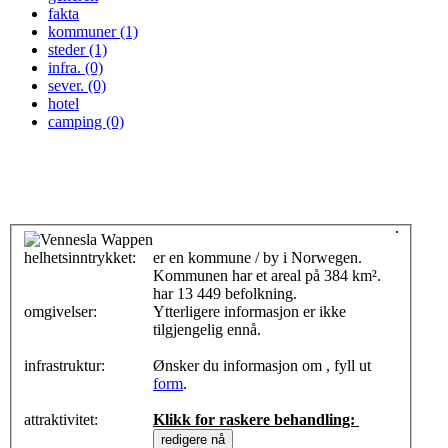
fakta
kommuner (1)
steder (1)
infra. (0)
sever. (0)
hotel
camping (0)
helhetsinntrykket:
0
er en kommune / by i Norwegen.
Kommunen har et areal på 384 km².
har 13 449 befolkning.
omgivelser:
Ytterligere informasjon er ikke
tilgjengelig ennå.
infrastruktur:
Ønsker du informasjon om , fyll ut
form
.
attraktivitet:
Klikk for raskere behandling: