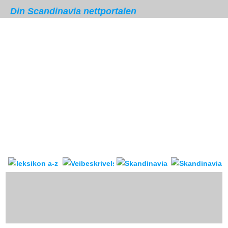
Din Scandinavia nettportalen
Skandinavia leksikon
Veibeskrivelse
forum & reis