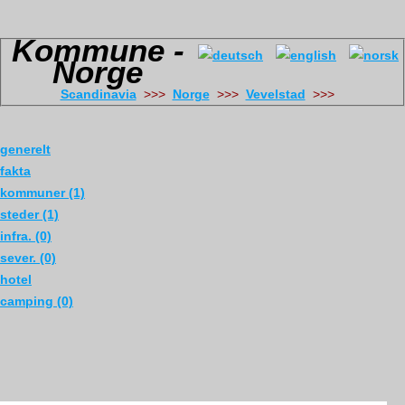
Kommune -
Norge
Scandinavia
>>>
Norge
>>>
Vevelstad
>>>
generelt
fakta
kommuner (1)
steder (1)
infra. (0)
sever. (0)
hotel
camping (0)