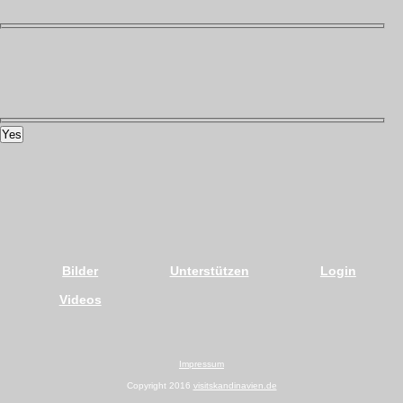
Yes
Bilder
Unterstützen
Login
Videos
Impressum
Copyright 2016
visitskandinavien.de