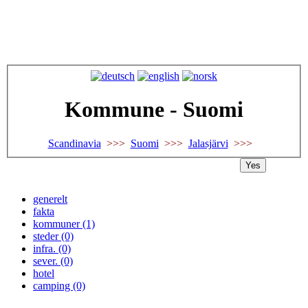
Kommune - Suomi
Scandinavia
>>>
Suomi
>>>
Jalasjärvi
>>>
Yes
generelt
fakta
kommuner (1)
steder (0)
infra. (0)
sever. (0)
hotel
camping (0)