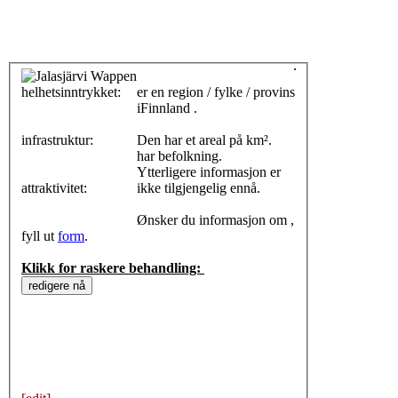
helhetsinntrykket:
0
er en region / fylke / provins
iFinnland .
infrastruktur:
Den har et areal på km².
har befolkning.
Ytterligere informasjon er
attraktivitet:
ikke tilgjengelig ennå.
Ønsker du informasjon om ,
fyll ut
form
.
Klikk for raskere behandling: