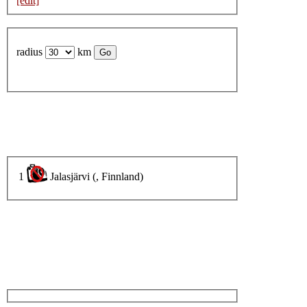
[edit]
radius
km
1
Jalasjärvi (, Finnland)