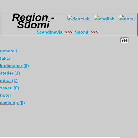
Region -
Suomi
Scandinavia
>>>
Suomi
>>>
Yes
generelt
fakta
kommuner (9)
steder (1)
infra. (1)
sever. (0)
hotel
camping (0)