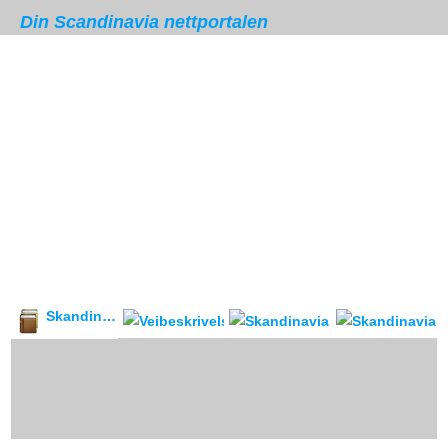
Din Scandinavia nettportalen
Skandinavia leksikon
Veibeskrivelse
forum & reis