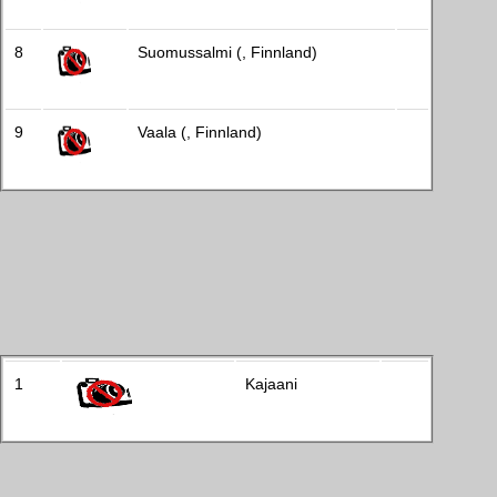
8
Suomussalmi (, Finnland)
9
Vaala (, Finnland)
1
Kajaani