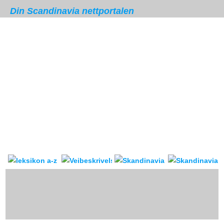
Din Scandinavia nettportalen
Skandinavia leksikon
Veibeskrivelse
forum & reis