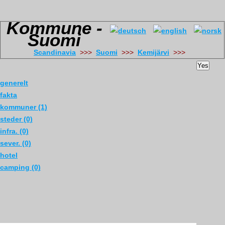
Kommune -
Suomi
Scandinavia
>>>
Suomi
>>>
Kemijärvi
>>>
Yes
generelt
fakta
kommuner (1)
steder (0)
infra. (0)
sever. (0)
hotel
camping (0)