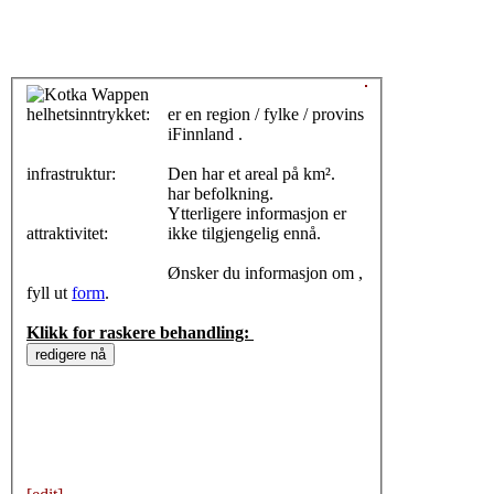
helhetsinntrykket:
0
er en region / fylke / provins
iFinnland .
infrastruktur:
Den har et areal på km².
har befolkning.
Ytterligere informasjon er
attraktivitet:
ikke tilgjengelig ennå.
Ønsker du informasjon om ,
fyll ut
form
.
Klikk for raskere behandling: