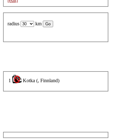
[edit]
radius
km
1
Kotka (, Finnland)