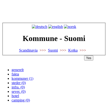
Kommune - Suomi
Scandinavia
>>>
Suomi
>>>
Kotka
>>>
Yes
generelt
fakta
kommuner (1)
steder (0)
infra. (0)
sever. (0)
hotel
camping (0)