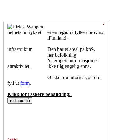
helhetsinntrykket:
0
er en region / fylke / provins
iFinnland .
infrastruktur:
Den har et areal på km².
har befolkning.
Ytterligere informasjon er
attraktivitet:
ikke tilgjengelig ennå.
Ønsker du informasjon om ,
fyll ut
form
.
Klikk for raskere behandling: