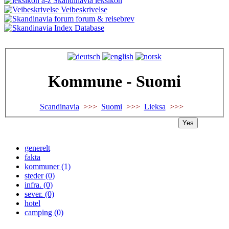
Skandinavia leksikon
Veibeskrivelse
forum & reisebrev
Database
Kommune - Suomi
Scandinavia
>>>
Suomi
>>>
Lieksa
>>>
Yes
generelt
fakta
kommuner (1)
steder (0)
infra. (0)
sever. (0)
hotel
camping (0)