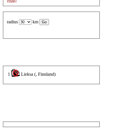
[edit]
radius
km
1
Lieksa (, Finnland)