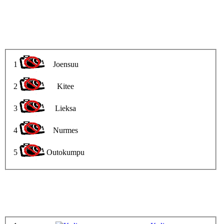
1
Joensuu
2
Kitee
3
Lieksa
4
Nurmes
5
Outokumpu