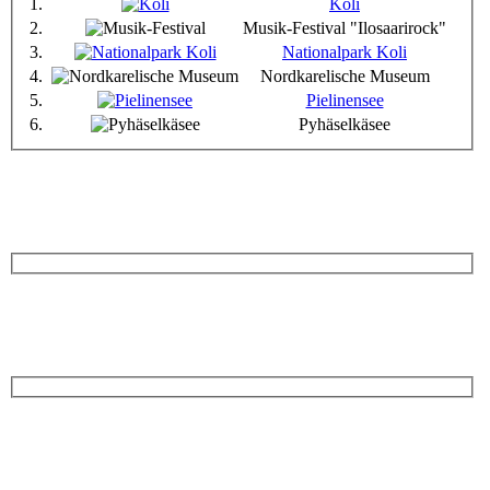
1.
Koli
2.
Musik-Festival "Ilosaarirock"
3.
Nationalpark Koli
4.
Nordkarelische Museum
5.
Pielinensee
6.
Pyhäselkäsee