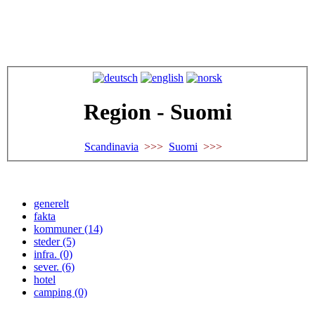
Region - Suomi
Scandinavia
>>>
Suomi
>>>
generelt
fakta
kommuner (14)
steder (5)
infra. (0)
sever. (6)
hotel
camping (0)