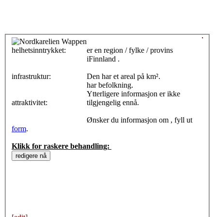
helhetsinntrykket:
0
er en region / fylke / provins
iFinnland .
infrastruktur:
Den har et areal på km².
har befolkning.
Ytterligere informasjon er ikke
attraktivitet:
tilgjengelig ennå.
Ønsker du informasjon om , fyll ut
form
.
Klikk for raskere behandling: