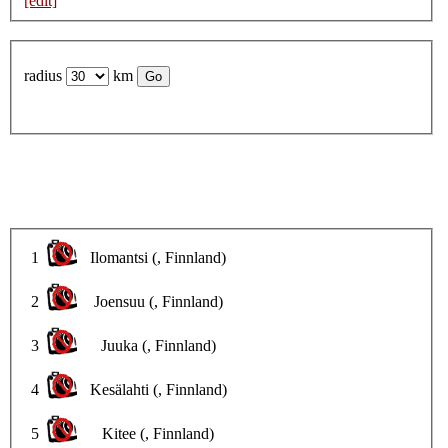
[edit]
radius
km
1
Ilomantsi (, Finnland)
2
Joensuu (, Finnland)
3
Juuka (, Finnland)
4
Kesälahti (, Finnland)
5
Kitee (, Finnland)