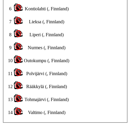
6
Kontiolahti (, Finnland)
7
Lieksa (, Finnland)
8
Liperi (, Finnland)
9
Nurmes (, Finnland)
10
Outokumpu (, Finnland)
11
Polvijärvi (, Finnland)
12
Rääkkylä (, Finnland)
13
Tohmajärvi (, Finnland)
14
Valtimo (, Finnland)