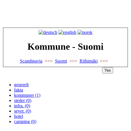
Kommune - Suomi
Scandinavia
>>>
Suomi
>>>
Riihimäki
>>>
Yes
generelt
fakta
kommuner (1)
steder (0)
infra. (0)
sever. (0)
hotel
camping (0)