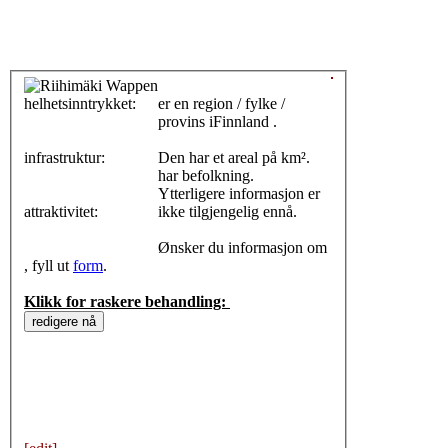
helhetsinntrykket:
0
er en region / fylke /
provins iFinnland .
infrastruktur:
Den har et areal på km².
har befolkning.
Ytterligere informasjon er
attraktivitet:
ikke tilgjengelig ennå.
Ønsker du informasjon om
, fyll ut
form
.
Klikk for raskere behandling: