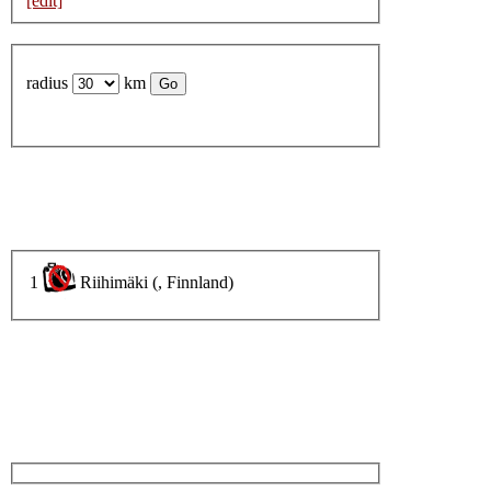
[edit]
radius
km
1
Riihimäki (, Finnland)