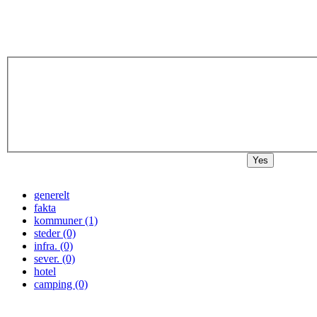
Yes
generelt
fakta
kommuner (1)
steder (0)
infra. (0)
sever. (0)
hotel
camping (0)