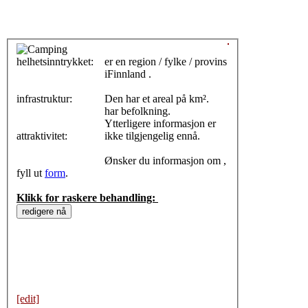
helhetsinntrykket:
0
er en region / fylke / provins
iFinnland .
infrastruktur:
Den har et areal på km².
har befolkning.
Ytterligere informasjon er
attraktivitet:
ikke tilgjengelig ennå.
Ønsker du informasjon om ,
fyll ut
form
.
Klikk for raskere behandling:
[edit]