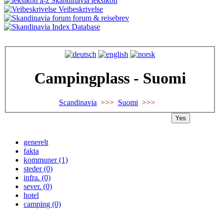
Skandinavia leksikon
Veibeskrivelse
forum & reisebrev
Database
Campingplass - Suomi
Scandinavia
>>>
Suomi
>>>
Yes
generelt
fakta
kommuner (1)
steder (0)
infra. (0)
sever. (0)
hotel
camping (0)