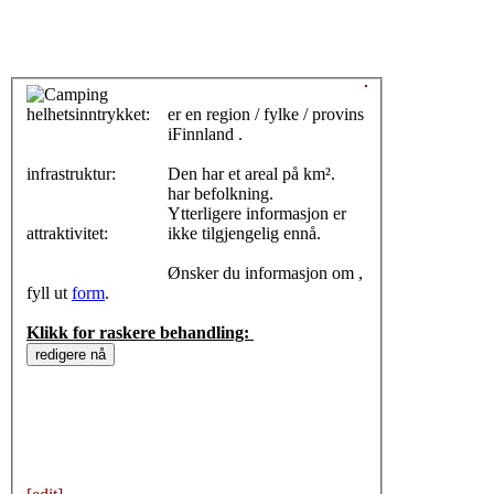
helhetsinntrykket:
0
er en region / fylke / provins
iFinnland .
infrastruktur:
Den har et areal på km².
har befolkning.
Ytterligere informasjon er
attraktivitet:
ikke tilgjengelig ennå.
Ønsker du informasjon om ,
fyll ut
form
.
Klikk for raskere behandling: