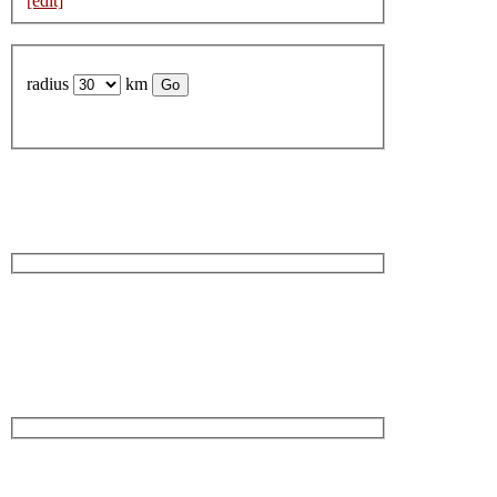
[edit]
radius
km