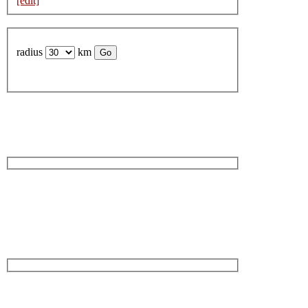
[edit]
radius
km