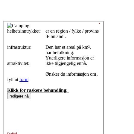
helhetsinntrykket:
0
er en region / fylke / provins
iFinnland .
infrastruktur:
Den har et areal på km².
har befolkning.
Ytterligere informasjon er
attraktivitet:
ikke tilgjengelig ennå.
Ønsker du informasjon om ,
fyll ut
form
.
Klikk for raskere behandling: