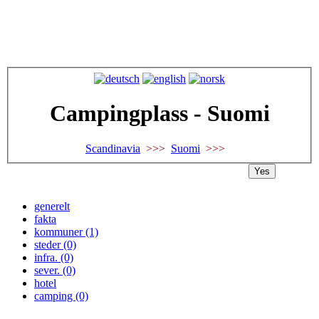
Campingplass - Suomi
Scandinavia
>>>
Suomi
>>>
Yes
generelt
fakta
kommuner (1)
steder (0)
infra. (0)
sever. (0)
hotel
camping (0)