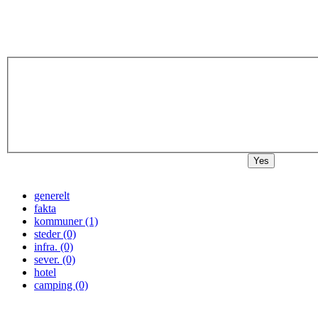
Yes
generelt
fakta
kommuner (1)
steder (0)
infra. (0)
sever. (0)
hotel
camping (0)