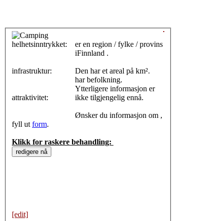
helhetsinntrykket:
0
er en region / fylke / provins
iFinnland .
infrastruktur:
Den har et areal på km².
har befolkning.
Ytterligere informasjon er
attraktivitet:
ikke tilgjengelig ennå.
Ønsker du informasjon om ,
fyll ut
form
.
Klikk for raskere behandling:
[edit]