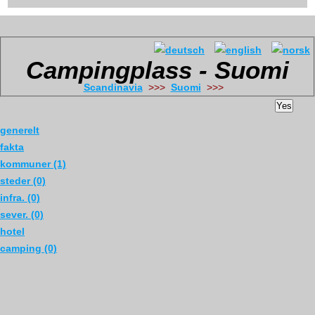
Campingplass - Suomi
Scandinavia
>>>
Suomi
>>>
Yes
generelt
fakta
kommuner (1)
steder (0)
infra. (0)
sever. (0)
hotel
camping (0)