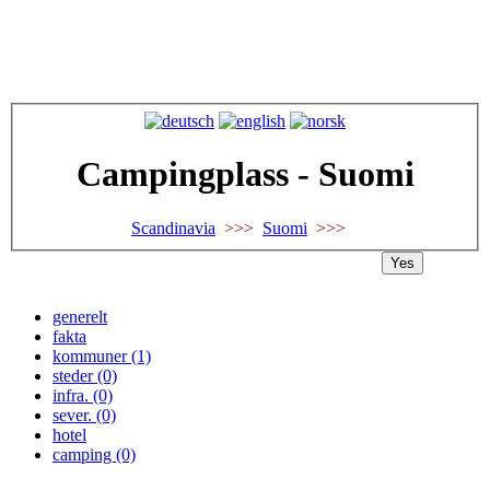
Campingplass - Suomi
Scandinavia
>>>
Suomi
>>>
Yes
generelt
fakta
kommuner (1)
steder (0)
infra. (0)
sever. (0)
hotel
camping (0)