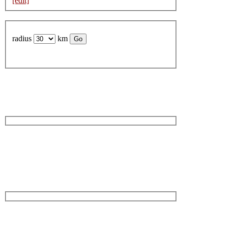
[edit]
radius
km