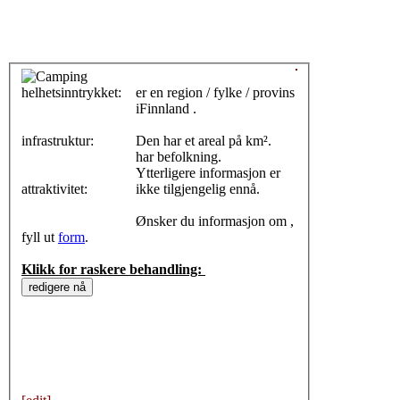
helhetsinntrykket:
0
er en region / fylke / provins
iFinnland .
infrastruktur:
Den har et areal på km².
har befolkning.
Ytterligere informasjon er
attraktivitet:
ikke tilgjengelig ennå.
Ønsker du informasjon om ,
fyll ut
form
.
Klikk for raskere behandling: