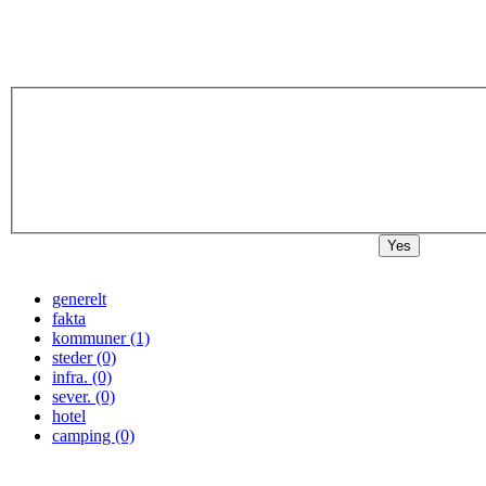
Yes
generelt
fakta
kommuner (1)
steder (0)
infra. (0)
sever. (0)
hotel
camping (0)