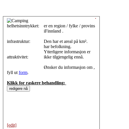
helhetsinntrykket:
0
er en region / fylke / provins
iFinnland .
infrastruktur:
Den har et areal på km².
har befolkning.
Ytterligere informasjon er
attraktivitet:
ikke tilgjengelig ennå.
Ønsker du informasjon om ,
fyll ut
form
.
Klikk for raskere behandling:
[edit]