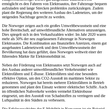
ermöglicht es den Fahrern von Elektroautos, ihre Fahrzeuge bequem
aufzuladen und lange Strecken problemlos zurückzulegen. Zudem
plant die Regierung den weiteren Ausbau des Ladenetzes, um der
steigenden Nachfrage gerecht zu werden.
Die Norweger zeigen auch ein großes Umweltbewusstsein und eine
hohe Bereitschaft, auf umweltfreundliche Alternativen umzusteigen.
Dies spiegelt sich in den Verkaufszahlen wider: Im Jahr 2020 waren
mehr als 50% der neu zugelassenen Fahrzeuge in Norwegen
Elektroautos. Die Kombination aus finanziellen Anreizen, einem gut
ausgebauten Ladenetzwerk und dem Umweltbewusstsein der
Bevölkerung hat dazu geführt, dass Norwegen weltweit einer der
führenden Märkte für Elektromobilität ist.
Neben der Förderung von Elektroautos setzt Norwegen auch auf
den Ausbau anderer umweltfreundlicher Verkehrsmittel wie
Elektrofähren und E-Busse. Elektrofähren sind eine besonders
effektive Option, um den CO2-Ausstoß im maritimen Sektor zu
reduzieren. Norwegen hat bereits mehrere Elektrofähren in Betrieb
genommen und plant den Einsatz weiterer elektrischer Schiffe. Auch
im öffentlichen Nahverkehr werden vermehrt Elektrobusse
eingesetzt, um den Ausstoß von Schadstoffen zu verringern und die
Luftqualität in den Städten zu verbessern.
Die Erfolgsgeschichte der E-Mobilität in Norwegen ist ein Beispiel