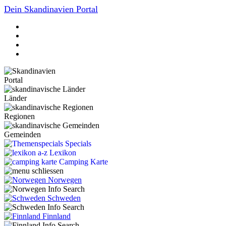
Dein Skandinavien Portal
Portal
Länder
Regionen
Gemeinden
Specials
Lexikon
Camping Karte
Norwegen
Schweden
Finnland