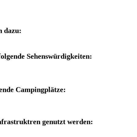
n dazu:
 folgende Sehenswürdigkeiten:
lgende Campingplätze:
nfrastruktren genutzt werden: