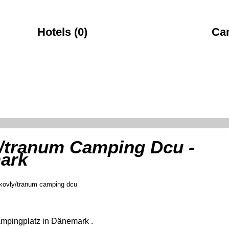
Hotels (0)
Ca
/tranum Camping Dcu -
ark
ovly/tranum camping dcu
ampingplatz in Dänemark .