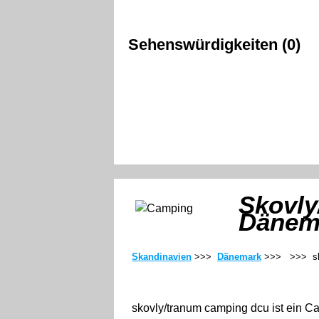
Sehenswürdigkeiten (0)
Skovly
Dänem
Skandinavien
>>>
Dänemark
>>>
>>> sk
skovly/tranum camping dcu ist ein C