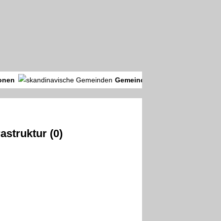
onen
Gemeinden
rastruktur (0)