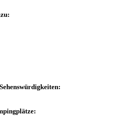
azu:
 Sehenswürdigkeiten:
mpingplätze: