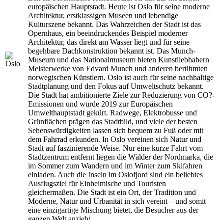
europäischen Hauptstadt. Heute ist Oslo für seine moderne
Architektur, erstklassigen Museen und lebendige
Kulturszene bekannt. Das Wahrzeichen der Stadt ist das
Opernhaus, ein beeindruckendes Beispiel moderner
Architektur, das direkt am Wasser liegt und für seine
begehbare Dachkonstruktion bekannt ist. Das Munch-
Museum und das Nationalmuseum bieten Kunstliebhabern
Meisterwerke von Edvard Munch und anderen berühmten
norwegischen Künstlern. Oslo ist auch für seine nachhaltige
Stadtplanung und den Fokus auf Umweltschutz bekannt.
Die Stadt hat ambitionierte Ziele zur Reduzierung von CO?-
Emissionen und wurde 2019 zur Europäischen
Umwelthauptstadt gekürt. Radwege, Elektrobusse und
Grünflächen prägen das Stadtbild, und viele der besten
Sehenswürdigkeiten lassen sich bequem zu Fuß oder mit
dem Fahrrad erkunden. In Oslo vereinen sich Natur und
Stadt auf faszinierende Weise. Nur eine kurze Fahrt vom
Stadtzentrum entfernt liegen die Wälder der Nordmarka, die
im Sommer zum Wandern und im Winter zum Skifahren
einladen. Auch die Inseln im Oslofjord sind ein beliebtes
Ausflugsziel für Einheimische und Touristen
gleichermaßen. Die Stadt ist ein Ort, der Tradition und
Moderne, Natur und Urbanität in sich vereint – und somit
eine einzigartige Mischung bietet, die Besucher aus der
ganzen Welt anzieht.