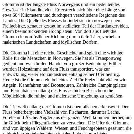
Glomma ist der längste Fluss Norwegens und ein bedeutendes
Gewässer in Skandinavien. Er erstreckt sich über eine Länge von
etwa 604 Kilometern und durchquert verschiedene Regionen des
Landes. Die Quelle des Flusses befindet sich im norwegischen
Fjellgebirge, genauer gesagt im südlichen Teil der Hardangervidda,
einem beeindruckenden Hochplateau. Von dort aus fließt die
Glomma in nordöstlicher Richtung durch tiefe Täler, vorbei an
malerischen Landschaften und idyllischen Dörfern.
Die Glomma hat eine reiche Geschichte und spielt eine wichtige
Rolle für die Menschen in Norwegen. Sie hat als Transportweg
gedient und war für den Handel von großer Bedeutung. Früher
wurden Holzstämme auf dem Fluss transportiert, was zur
Entwicklung vieler Holzindustrien entlang seiner Ufer beitrug.
Heute ist die Glomma ein beliebtes Ziel für Freizeitaktivitäten wie
Angeln, Kanufahren und Bootstouren. Zahlreiche Campingplätze
und Ferienhäuser entlang des Flusses bieten Besuchern die
Möglichkeit, die ruhige und malerische Umgebung zu genießen.
Die Tierwelt entlang der Glomma ist ebenfalls bemerkenswert. Der
Fluss beherbergt eine Vielzahl von Fischarten, darunter Lachs,
Forelle und Äsche. Angler aus der ganzen Welt kommen hierher, um
ihr Glück beim Fliegenfischen zu versuchen. Die Ufer der Glomma
sind von üppigen Wäldern, Wiesen und Feuchtgebieten gesäumt, die
zahlreichen Vogelarten einen idealen Lebensraum bieten.