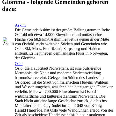
Glomma - folgende Gemeinden gehören
dazu:
Askim
Die Gemeinde Askim ist der größte Ballungsraum in Indre
Østfold mit etwa 14.900 Einwohner und umfasst eine
Fläche von 68,9 km². Askim liegt etwa genau in der Mitte
von Østfold, nicht weit von Städten und Gemeinden wie
Oslo, Ski, Moss, Fredrikstad, Sarpsborg und Halden
entfernt. Es liegt neben dem längsten Fluss in Norwegen,
der Glomma.
Oslo
Oslo, die Hauptstadt Norwegens, ist eine pulsierende
Metropole, die Natur und moderne Stadtentwicklung
harmonisch vereint. Gelegen im Süden des Landes am
Oslofjord, ist die Stadt von malerischen Hügeln, Wäldern
und Wasser umgeben, was ihr einen einzigartigen Charakter
verleiht. Mit etwa 700.000 Einwohnern ist Oslo das
wirtschaftliche und kulturelle Zentrum Norwegens. Die
Stadt blickt auf eine lange Geschichte zurück, die bis ins
Mittelalter reicht. Gegründet im Jahr 1048 von König
Harald Hardråde, hat Oslo viele Wandlungen erlebt, von der
Zeit als bescheidene Handelsstadt bis hin zur modernen